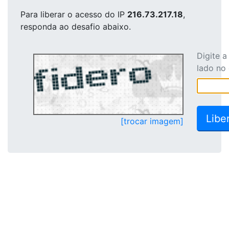
Para liberar o acesso
do IP
216.73.217.18
,
responda ao desafio abaixo.
Digite 
lado no
[trocar imagem]