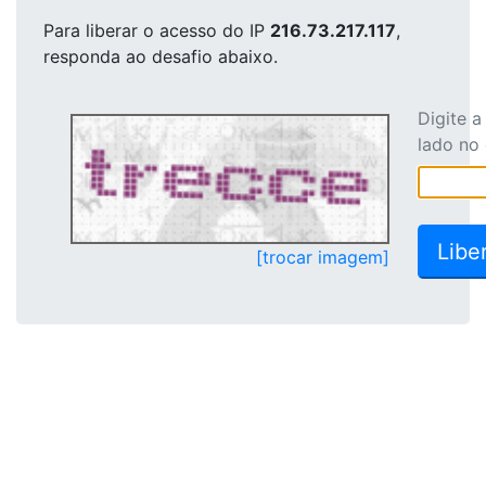
Para liberar o acesso
do IP
216.73.217.117
,
responda ao desafio abaixo.
Digite 
lado no
[trocar imagem]