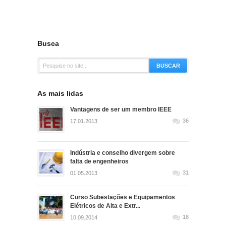
Busca
As mais lidas
Vantagens de ser um membro IEEE
36
17.01.2013
Indústria e conselho divergem sobre
falta de engenheiros
31
01.05.2013
Curso Subestações e Equipamentos
Elétricos de Alta e Extr...
18
10.09.2014