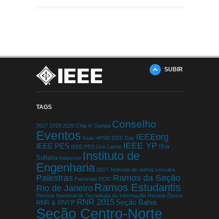
SUBIR
TAGS
Conselho
2017
2019
2020
Chip In Sampa
Eventos
IEEEorg
Guia
HPSR
IEEE Day
IEEE YP
IEEE PES
Ilha
IEEE PES Uno Lamm
Instituto de
Solteira
Induscon
Engenharia
ISGT
Notícias de outros veículos
Palestras
Ramos da Seção
Parcerias
PCIC
Ramos Estudantis
Rio de Janeiro
Revista Nacional de Tecnologia da Informação
Revista Época
RNR 2015
Seção Bahia
RNR & RNYP
Seção Centro-Norte