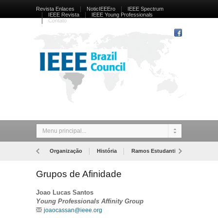
Revista Enlaces
NoticIEEEro
IEEE Spectrum
IEEE Revista
IEEE Young Professionals
Contato
Menu principal...
Organização
História
Ramos Estudantis
Senior m
Grupos de Afinidade
Joao Lucas Santos
Young Professionals Affinity Group
joaocassan@ieee.org