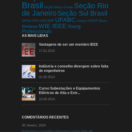
Brasil
Seção Rio
Seção Minas Gerais
de Janeiro
Seção Sul Brasil
UFABC
SIPDA
SPS-UNICAMP
Unesp
UNESP Bauru
WIE IEEE
Young
Webinar
Professionals
AS MAIS LIDAS
Vantagens de ser um membro IEEE
17.01.2013
Indústria e conselho divergem sobre falta
de engenheiros
01.05.2013
Curso Subestações e Equipamentos
Elétricos de Alta e Extr...
10.09.2014
COMENTÁRIOS RECENTES
30 Janeiro, 2024
Indústria e conselho divergem sobre falta de